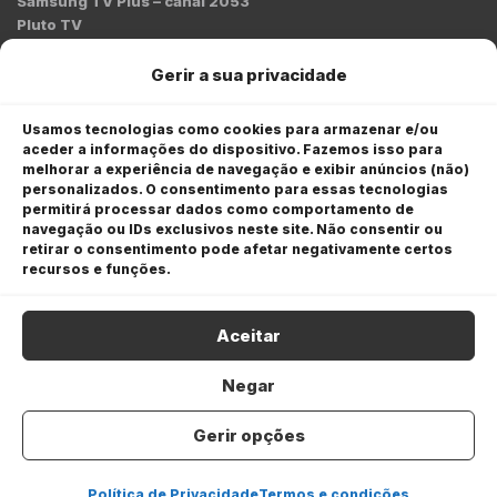
Samsung TV Plus – canal 2053
Pluto TV
Contato
Gerir a sua privacidade
Redação:
redacao@bmcnews.com.br
Usamos tecnologias como cookies para armazenar e/ou
aceder a informações do dispositivo. Fazemos isso para
Comercial:
melhorar a experiência de navegação e exibir anúncios (não)
comercial@bmcnews.com.br
personalizados. O consentimento para essas tecnologias
permitirá processar dados como comportamento de
Anuncie na BM&C News
navegação ou IDs exclusivos neste site. Não consentir ou
retirar o consentimento pode afetar negativamente certos
A BM&C News conecta marcas a milhões de investidores
recursos e funções.
através de TV, YouTube e plataformas digitais.
Aceitar
Negar
Gerir opções
COPYRIGHT © 2026 BM&C News. Todos os direitos
reservados.
Política de Privacidade
Termos e condições