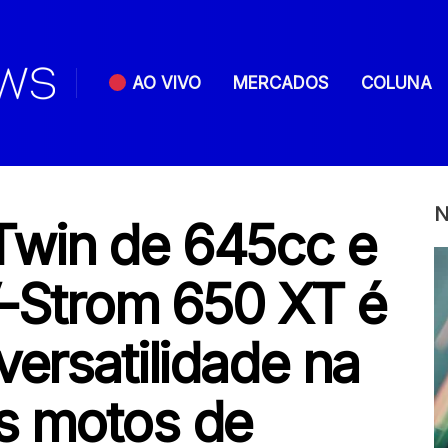
AO VIVO
MERCADOS
COLUNA
N
Twin de 645cc e
V-Strom 650 XT é
versatilidade na
s motos de