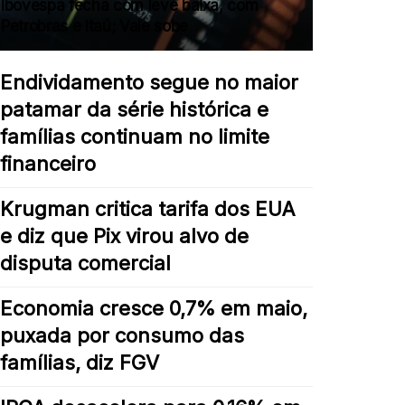
Ibovespa fecha com leve baixa, com
Petrobras e Itaú; Vale sobe
Endividamento segue no maior
patamar da série histórica e
famílias continuam no limite
financeiro
Krugman critica tarifa dos EUA
e diz que Pix virou alvo de
disputa comercial
Economia cresce 0,7% em maio,
puxada por consumo das
famílias, diz FGV