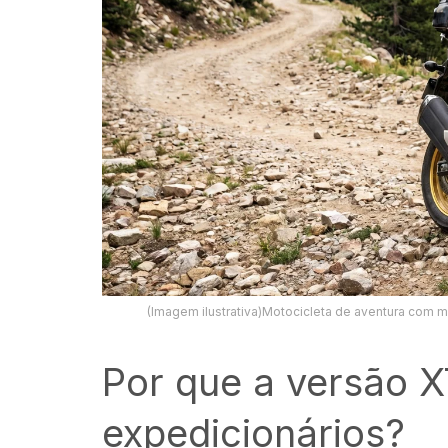
(Imagem ilustrativa)Motocicleta de aventura com m
Por que a versão X
expedicionários?