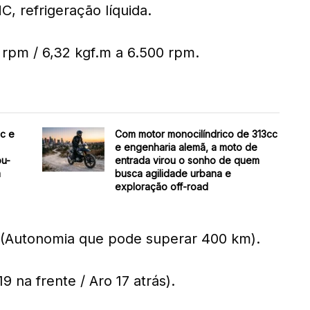
, refrigeração líquida.
 rpm / 6,32 kgf.m a 6.500 rpm.
cc e
Com motor monocilíndrico de 313cc
e engenharia alemã, a moto de
ou-
entrada virou o sonho de quem
m
busca agilidade urbana e
exploração off-road
s (Autonomia que pode superar 400 km).
9 na frente / Aro 17 atrás).