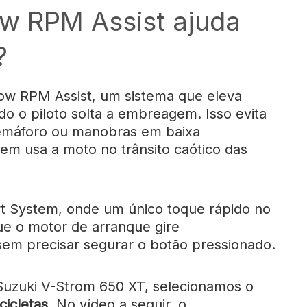
w RPM Assist ajuda
?
ow RPM Assist
, um sistema que eleva
o o piloto solta a embreagem. Isso evita
emáforo ou manobras em baixa
uem usa a moto no trânsito caótico das
rt System
, onde um único toque rápido no
que o motor de arranque gire
sem precisar segurar o botão pressionado.
 Suzuki V-Strom 650 XT, selecionamos o
cicletas
. No vídeo a seguir, o