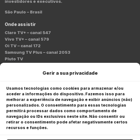
investidores e executivos.
São Paulo – Brasil
Onde assistir
Claro TV+ – canal 547
Vivo TV+ – canal 579
Oi TV – canal 172
Samsung TV Plus – canal 2053
Pluto TV
Contato
Gerir a sua privacidade
Redação:
redacao@bmcnews.com.br
Usamos tecnologias como cookies para armazenar e/ou
aceder a informações do dispositivo. Fazemos isso para
Comercial:
melhorar a experiência de navegação e exibir anúncios (não)
comercial@bmcnews.com.br
personalizados. O consentimento para essas tecnologias
permitirá processar dados como comportamento de
Anuncie na BM&C News
navegação ou IDs exclusivos neste site. Não consentir ou
retirar o consentimento pode afetar negativamente certos
A BM&C News conecta marcas a milhões de investidores
recursos e funções.
através de TV, YouTube e plataformas digitais.