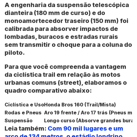
A engenharia da suspensão telescópica
dianteira (180 mm de curso) e do
monoamortecedor traseiro (150 mm) foi
calibrada para absorver impactos de
lombadas, buracos e estradas rurais
sem transmitir o choque para a coluna do
piloto.
Para que você compreenda a vantagem
da ciclística trail em relação às motos
urbanas comuns (street), elaboramos o
quadro comparativo abaixo:
Ciclística e Uso
Honda Bros 160 (Trail/Mista)
Rodas e Pneus
Aro 19 frente / Aro 17 trás (Pneus mi
Suspensão
Longo curso (Absorve grandes burac
Leia também:
Com 90 mil lugares e um
arco de 134 metros, o estádio londrino