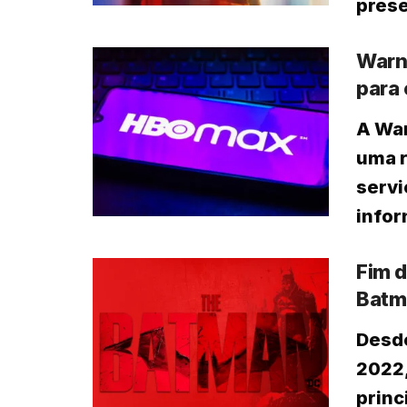
prese
Warn
para
A War
uma r
servi
infor
Fim 
Batm
Desd
2022,
princ