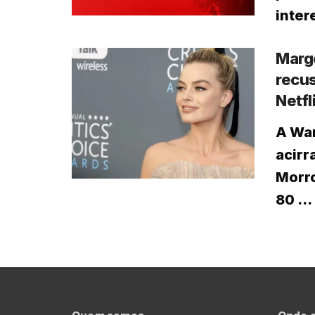
inter
Margo
recus
Netfl
A War
acirr
Morro
80 ...