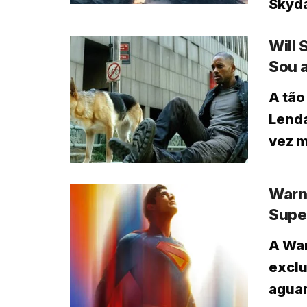
Skyda
Will 
Sou 
A tão
Lenda
vez m
Warne
Supe
A War
exclu
agua