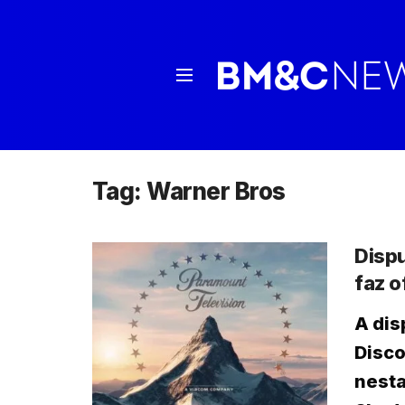
Tag:
Warner Bros
Disp
faz o
A dis
Disc
nesta