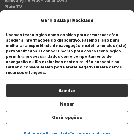
Samsung TV Plus – canal 2053
Pluto TV
Contato
Gerir a sua privacidade
Redação:
redacao@bmcnews.com.br
Usamos tecnologias como cookies para armazenar e/ou
aceder a informações do dispositivo. Fazemos isso para
Comercial:
melhorar a experiência de navegação e exibir anúncios (não)
comercial@bmcnews.com.br
personalizados. O consentimento para essas tecnologias
permitirá processar dados como comportamento de
Anuncie na BM&C News
navegação ou IDs exclusivos neste site. Não consentir ou
retirar o consentimento pode afetar negativamente certos
A BM&C News conecta marcas a milhões de investidores
recursos e funções.
através de TV, YouTube e plataformas digitais.
Aceitar
Negar
Gerir opções
COPYRIGHT © 2026 BM&C News. Todos os direitos
reservados.
Política de Privacidade
Termos e condições