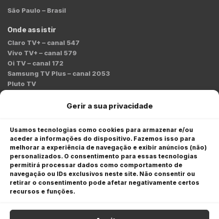
São Paulo – Brasil
Onde assistir
Claro TV+ – canal 547
Vivo TV+ – canal 579
Oi TV – canal 172
Samsung TV Plus – canal 2053
Pluto TV
Contato
Gerir a sua privacidade
Redação:
redacao@bmcnews.com.br
Usamos tecnologias como cookies para armazenar e/ou
aceder a informações do dispositivo. Fazemos isso para
Comercial:
melhorar a experiência de navegação e exibir anúncios (não)
comercial@bmcnews.com.br
personalizados. O consentimento para essas tecnologias
permitirá processar dados como comportamento de
Anuncie na BM&C News
navegação ou IDs exclusivos neste site. Não consentir ou
retirar o consentimento pode afetar negativamente certos
A BM&C News conecta marcas a milhões de investidores
recursos e funções.
através de TV, YouTube e plataformas digitais.