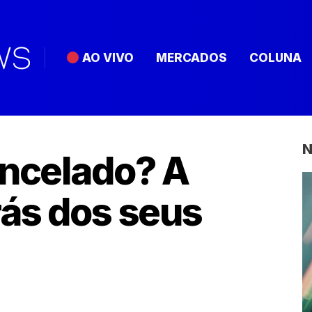
AO VIVO
MERCADOS
COLUNA
N
ancelado? A
rás dos seus