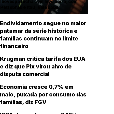
Ibovespa fecha com leve baixa, com
Petrobras e Itaú; Vale sobe
Endividamento segue no maior
patamar da série histórica e
famílias continuam no limite
financeiro
Krugman critica tarifa dos EUA
e diz que Pix virou alvo de
disputa comercial
Economia cresce 0,7% em
maio, puxada por consumo das
famílias, diz FGV