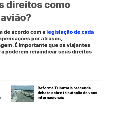
 direitos como
 avião?
am de acordo com a
legislação de cada
mpensações por atrasos,
gem. É importante que os viajantes
a poderem reivindicar seus direitos
Reforma Tributária reacende
debate sobre tributação de voos
or
internacionais