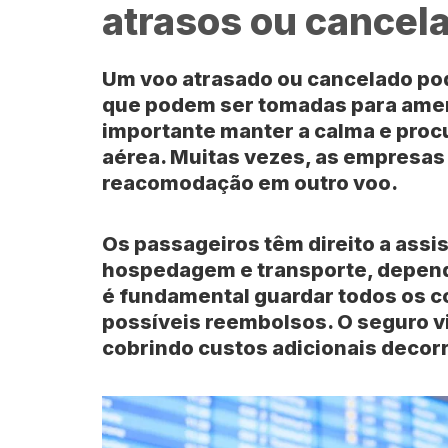
atrasos ou cancel
Um voo
atrasado ou cancelado
pod
que podem ser tomadas para amen
importante manter a calma e proc
aérea. Muitas vezes, as empresa
reacomodação
em outro voo.
Os passageiros têm direito a
assi
hospedagem e transporte, depend
é fundamental guardar todos os 
possíveis reembolsos. O
seguro 
cobrindo custos adicionais decor