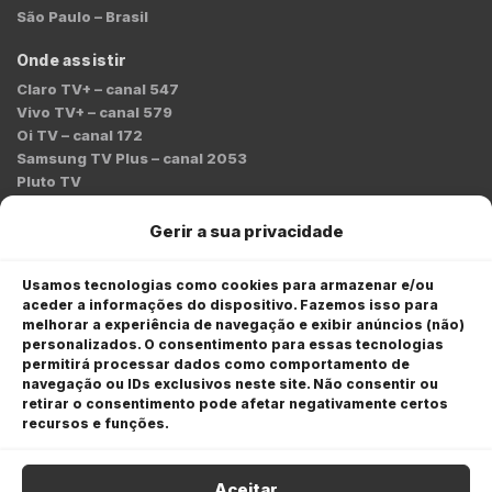
São Paulo – Brasil
Onde assistir
Claro TV+ – canal 547
Vivo TV+ – canal 579
Oi TV – canal 172
Samsung TV Plus – canal 2053
Pluto TV
Contato
Gerir a sua privacidade
Redação:
redacao@bmcnews.com.br
Usamos tecnologias como cookies para armazenar e/ou
aceder a informações do dispositivo. Fazemos isso para
Comercial:
melhorar a experiência de navegação e exibir anúncios (não)
comercial@bmcnews.com.br
personalizados. O consentimento para essas tecnologias
permitirá processar dados como comportamento de
Anuncie na BM&C News
navegação ou IDs exclusivos neste site. Não consentir ou
retirar o consentimento pode afetar negativamente certos
A BM&C News conecta marcas a milhões de investidores
recursos e funções.
através de TV, YouTube e plataformas digitais.
Aceitar