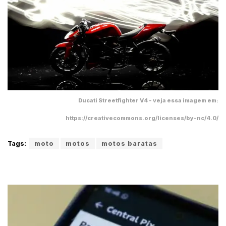
Ducati Streetfighter V4 - veja essa imagem em:
https://creativecommons.org/licenses/by-nc/4.0/
Tags:
moto
motos
motos baratas