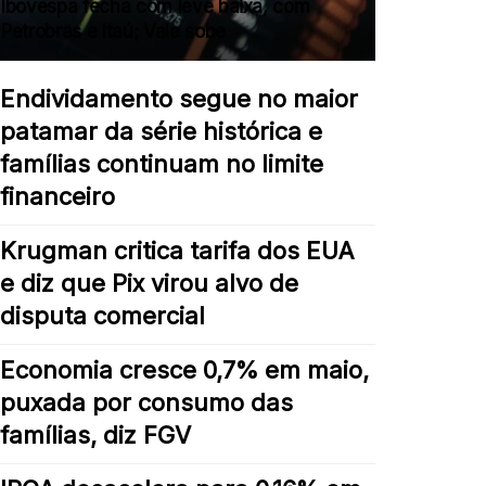
Ibovespa fecha com leve baixa, com
Petrobras e Itaú; Vale sobe
Endividamento segue no maior
patamar da série histórica e
famílias continuam no limite
financeiro
Krugman critica tarifa dos EUA
e diz que Pix virou alvo de
disputa comercial
Economia cresce 0,7% em maio,
puxada por consumo das
famílias, diz FGV