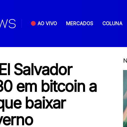
AO VIVO
MERCADOS
COLUNA
N
El Salvador
0 em bitcoin a
que baixar
verno