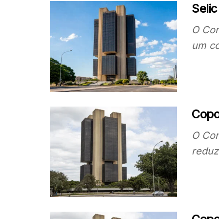
Seli
O Com
um co
Copo
O Com
reduz