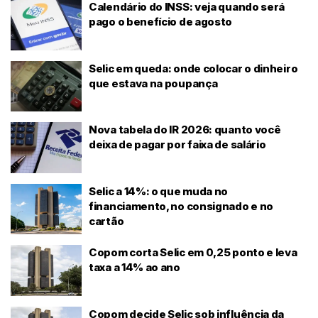
Calendário do INSS: veja quando será
pago o benefício de agosto
Selic em queda: onde colocar o dinheiro
que estava na poupança
Nova tabela do IR 2026: quanto você
deixa de pagar por faixa de salário
Selic a 14%: o que muda no
financiamento, no consignado e no
cartão
Copom corta Selic em 0,25 ponto e leva
taxa a 14% ao ano
Copom decide Selic sob influência da