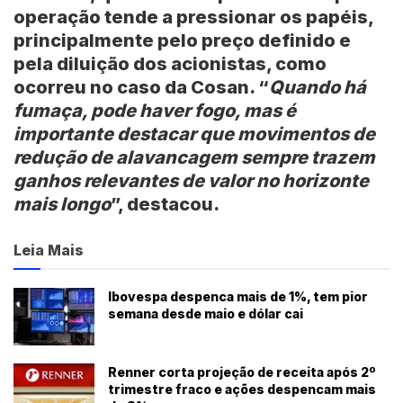
operação tende a pressionar os papéis,
principalmente pelo preço definido e
pela diluição dos acionistas, como
ocorreu no caso da Cosan. “
Quando há
fumaça, pode haver fogo, mas é
importante destacar que movimentos de
redução de alavancagem sempre trazem
ganhos relevantes de valor no horizonte
mais longo
”, destacou.
Leia Mais
Ibovespa despenca mais de 1%, tem pior
semana desde maio e dólar cai
Renner corta projeção de receita após 2º
trimestre fraco e ações despencam mais