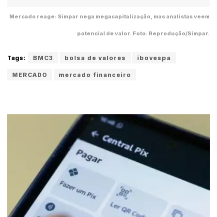
Mercado reage: Simpar nega megacapitalização, mas analistas veem
potencial de valor. Foto: Reprodução/Simpar.
Tags:
BMC3
bolsa de valores
ibovespa
MERCADO
mercado financeiro