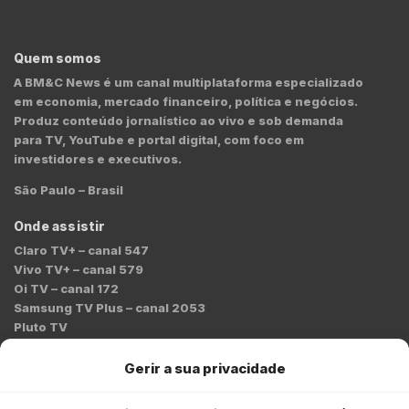
Quem somos
A BM&C News é um canal multiplataforma especializado
em economia, mercado financeiro, política e negócios.
Produz conteúdo jornalístico ao vivo e sob demanda
para TV, YouTube e portal digital, com foco em
investidores e executivos.
São Paulo – Brasil
Onde assistir
Claro TV+ – canal 547
Vivo TV+ – canal 579
Oi TV – canal 172
Samsung TV Plus – canal 2053
Pluto TV
Contato
Gerir a sua privacidade
Redação:
redacao@bmcnews.com.br