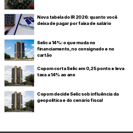
Nova tabela do IR 2026: quanto você
deixa de pagar por faixa de salário
Selic a 14%: o que muda no
financiamento, no consignado e no
cartão
Copom corta Selic em 0,25 ponto e leva
taxa a 14% ao ano
Copom decide Selic sob influência da
geopolítica e do cenário fiscal