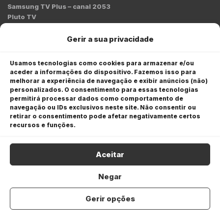
Samsung TV Plus – canal 2053
Pluto TV
Contato
Gerir a sua privacidade
Redação:
redacao@bmcnews.com.br
Usamos tecnologias como cookies para armazenar e/ou
aceder a informações do dispositivo. Fazemos isso para
Comercial:
melhorar a experiência de navegação e exibir anúncios (não)
comercial@bmcnews.com.br
personalizados. O consentimento para essas tecnologias
permitirá processar dados como comportamento de
Anuncie na BM&C News
navegação ou IDs exclusivos neste site. Não consentir ou
retirar o consentimento pode afetar negativamente certos
A BM&C News conecta marcas a milhões de investidores
recursos e funções.
através de TV, YouTube e plataformas digitais.
Aceitar
Negar
Gerir opções
COPYRIGHT © 2026 BM&C News. Todos os direitos