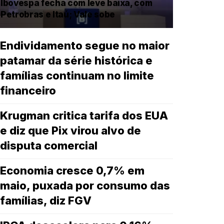
Ibovespa fecha com leve baixa, com
Petrobras e Itaú; Vale sobe
Endividamento segue no maior
patamar da série histórica e
famílias continuam no limite
financeiro
Krugman critica tarifa dos EUA
e diz que Pix virou alvo de
disputa comercial
Economia cresce 0,7% em
maio, puxada por consumo das
famílias, diz FGV