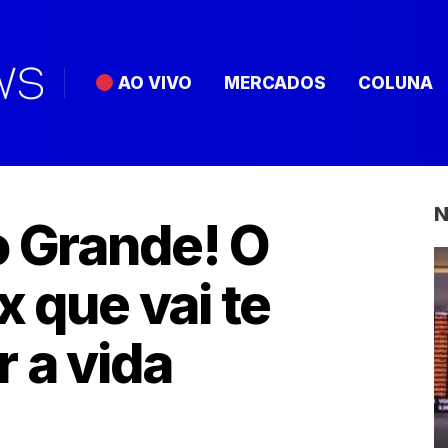
AO VIVO
MERCADOS
COLUNA
N
o Grande! O
x que vai te
 a vida