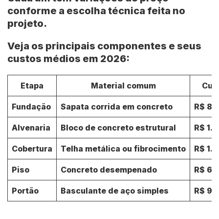
conforme a escolha técnica feita no
projeto.
Veja os principais componentes e seus
custos médios em 2026:
Etapa
Material comum
Cus
Fundação
Sapata corrida em concreto
R$ 80
Alvenaria
Bloco de concreto estrutural
R$ 1.
Cobertura
Telha metálica ou fibrocimento
R$ 1.
Piso
Concreto desempenado
R$ 60
Portão
Basculante de aço simples
R$ 90