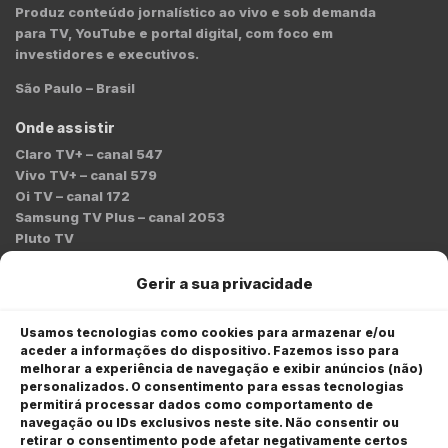
Produz conteúdo jornalístico ao vivo e sob demanda
para TV, YouTube e portal digital, com foco em
investidores e executivos.
São Paulo – Brasil
Onde assistir
Claro TV+ – canal 547
Vivo TV+ – canal 579
Oi TV – canal 172
Samsung TV Plus – canal 2053
Pluto TV
Contato
Gerir a sua privacidade
Redação:
redacao@bmcnews.com.br
Usamos tecnologias como cookies para armazenar e/ou
aceder a informações do dispositivo. Fazemos isso para
Comercial:
melhorar a experiência de navegação e exibir anúncios (não)
comercial@bmcnews.com.br
personalizados. O consentimento para essas tecnologias
permitirá processar dados como comportamento de
Anuncie na BM&C News
navegação ou IDs exclusivos neste site. Não consentir ou
retirar o consentimento pode afetar negativamente certos
A BM&C News conecta marcas a milhões de investidores