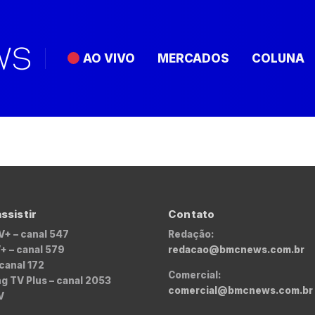
AO VIVO
MERCADOS
COLUNA
ssistir
Contato
V+ – canal 547
Redação:
+ – canal 579
redacao@bmcnews.com.br
 canal 172
Comercial:
 TV Plus – canal 2053
comercial@bmcnews.com.br
V