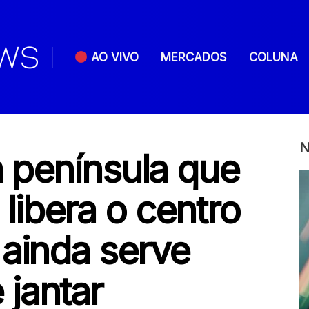
AO VIVO
MERCADOS
COLUNA
N
 península que
, libera o centro
 ainda serve
jantar