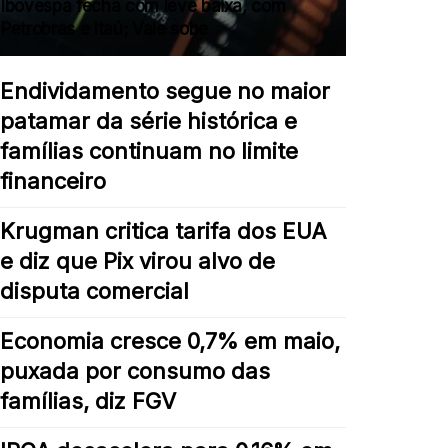
Ibovespa fecha com leve baixa, com
Petrobras e Itaú; Vale sobe
Endividamento segue no maior
patamar da série histórica e
famílias continuam no limite
financeiro
Krugman critica tarifa dos EUA
e diz que Pix virou alvo de
disputa comercial
Economia cresce 0,7% em maio,
puxada por consumo das
famílias, diz FGV