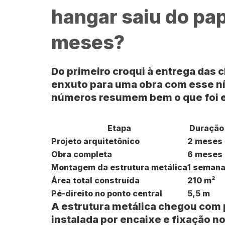
hangar saiu do pa
meses?
Do primeiro croqui à entrega das
enxuto para uma obra com esse ní
números resumem bem o que foi 
Etapa
Duração
Projeto arquitetônico
2 meses
Obra completa
6 meses
Montagem da estrutura metálica
1 seman
Área total construída
210 m²
Pé-direito no ponto central
5,5 m
A estrutura metálica chegou com p
instalada por encaixe e fixação no