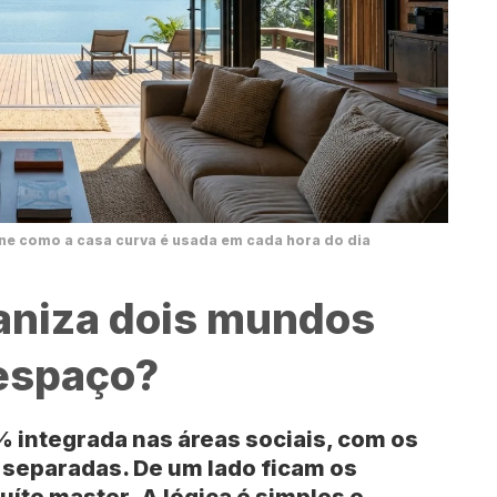
fine como a casa curva é usada em cada hora do dia
aniza dois mundos
espaço?
 integrada
nas áreas sociais, com os
 separadas. De um lado ficam os
uíte master
. A lógica é simples e