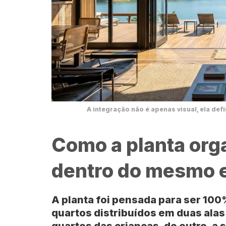
A integração não é apenas visual, ela de
Como a planta org
dentro do mesmo 
A planta foi pensada para ser
100%
quartos distribuídos em duas alas
quartos das crianças, do outro, a
s