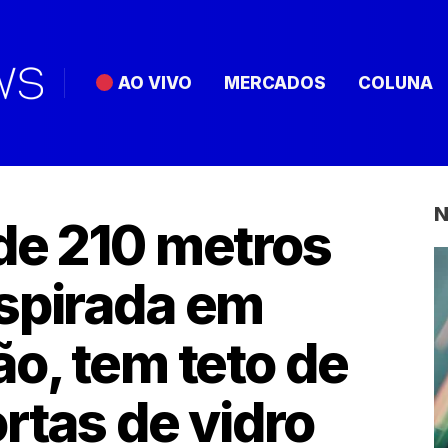
AO VIVO
MERCADOS
COLUNA
N
de 210 metros
spirada em
ão, tem teto de
rtas de vidro