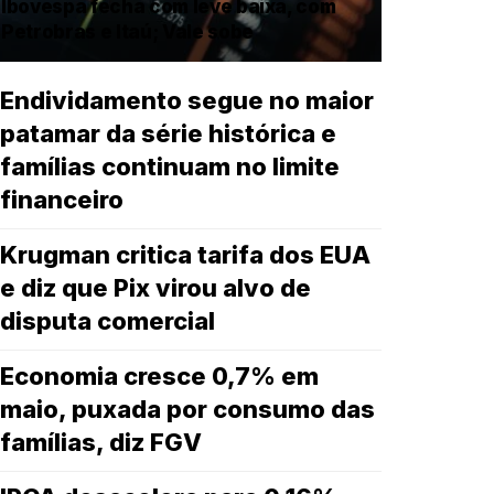
Ibovespa fecha com leve baixa, com
Petrobras e Itaú; Vale sobe
Endividamento segue no maior
patamar da série histórica e
famílias continuam no limite
financeiro
Krugman critica tarifa dos EUA
e diz que Pix virou alvo de
disputa comercial
Economia cresce 0,7% em
maio, puxada por consumo das
famílias, diz FGV