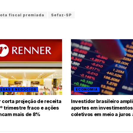
ota fiscal premiada
Sefaz-SP
ESAS E NEGÓCIOS
ECONOMIA
 corta projeção de receita
Investidor brasileiro ampl
º trimestre fraco e ações
aportes em investimentos
ncam mais de 8%
coletivos em meio a juros 