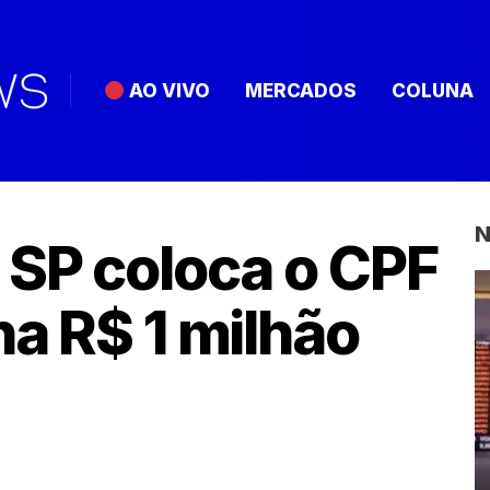
AO VIVO
MERCADOS
COLUNA
N
 SP coloca o CPF
ha R$ 1 milhão