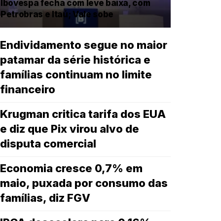
Ibovespa fecha com leve baixa, com
Petrobras e Itaú; Vale sobe
Endividamento segue no maior
patamar da série histórica e
famílias continuam no limite
financeiro
Krugman critica tarifa dos EUA
e diz que Pix virou alvo de
disputa comercial
Economia cresce 0,7% em
maio, puxada por consumo das
famílias, diz FGV