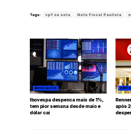
Tags:
cpf na nota
Nota Fiscal Paulista
n
MERCADOS
EMPR
Ibovespa despenca mais de 1%,
Renner
tem pior semana desde maio e
após 2
dólar cai
despe