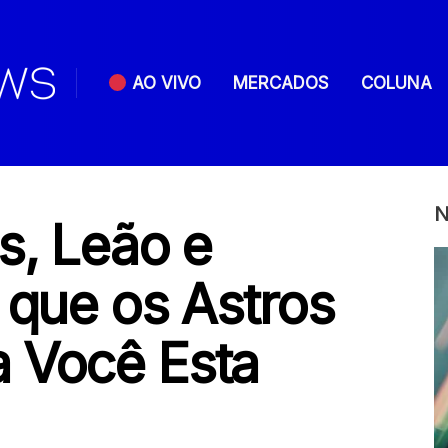
AO VIVO
MERCADOS
COLUNA
N
s, Leão e
 que os Astros
 Você Esta