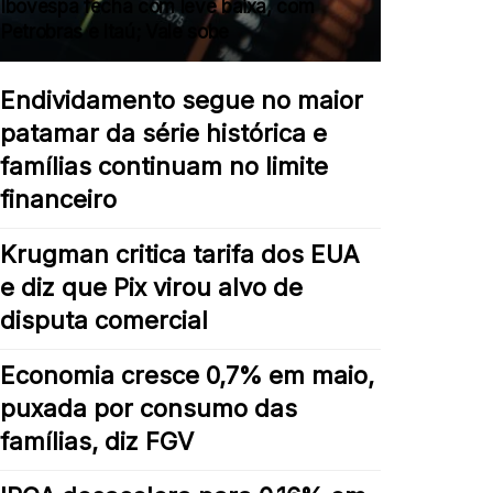
Ibovespa fecha com leve baixa, com
Petrobras e Itaú; Vale sobe
Endividamento segue no maior
patamar da série histórica e
famílias continuam no limite
financeiro
Krugman critica tarifa dos EUA
e diz que Pix virou alvo de
disputa comercial
Economia cresce 0,7% em maio,
puxada por consumo das
famílias, diz FGV