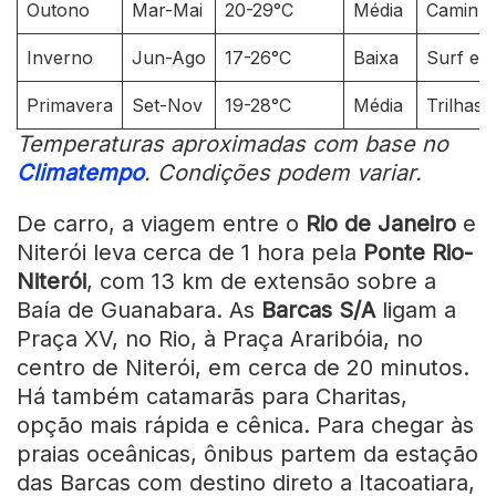
Outono
Mar-Mai
20-29°C
Média
Caminh
Inverno
Jun-Ago
17-26°C
Baixa
Surf em
Primavera
Set-Nov
19-28°C
Média
Trilhas 
Temperaturas aproximadas com base no
Climatempo
. Condições podem variar.
De carro, a viagem entre o
Rio de Janeiro
e
Niterói leva cerca de 1 hora pela
Ponte Rio-
Niterói
, com 13 km de extensão sobre a
Baía de Guanabara. As
Barcas S/A
ligam a
Praça XV, no Rio, à Praça Araribóia, no
centro de Niterói, em cerca de 20 minutos.
Há também catamarãs para Charitas,
opção mais rápida e cênica. Para chegar às
praias oceânicas, ônibus partem da estação
das Barcas com destino direto a Itacoatiara,