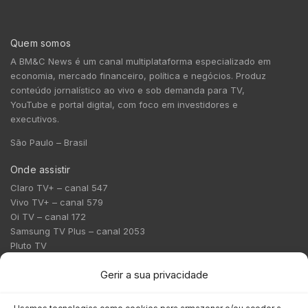
Quem somos
A BM&C News é um canal multiplataforma especializado em
economia, mercado financeiro, política e negócios. Produz
conteúdo jornalístico ao vivo e sob demanda para TV,
YouTube e portal digital, com foco em investidores e
executivos.
São Paulo – Brasil
Onde assistir
Claro TV+ – canal 547
Vivo TV+ – canal 579
Oi TV – canal 172
Samsung TV Plus – canal 2053
Pluto TV
Contato
Gerir a sua privacidade
Redação:
redacao@bmcnews.com.br