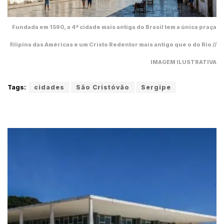
Fundada em 1590, a 4ª cidade mais antiga do Brasil tem a única praça
filipina das Américas e um Cristo Redentor mais antigo que o do Rio //
IMAGEM ILUSTRATIVA
Tags:
cidades
São Cristóvão
Sergipe