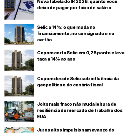
Nova tabela do IR 2026: quanto você
deixa de pagar por faixa de salário
Selic a 14%: o que muda no
financiamento, no consignado e no
cartão
Copom corta Selic em 0,25 ponto e leva
taxa a 14% ao ano
Copom decide Selic sob influência da
geopolítica e do cenário fiscal
Jolts mais fraco não muda leitura de
resiliência do mercado de trabalho dos
EUA
Juros altos impulsionam avanço do