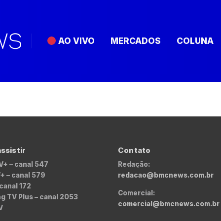
AO VIVO
MERCADOS
COLUNA
ssistir
Contato
V+ – canal 547
Redação:
+ – canal 579
redacao@bmcnews.com.br
 canal 172
Comercial:
 TV Plus – canal 2053
comercial@bmcnews.com.br
V