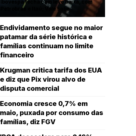
Ibovespa fecha com leve baixa, com
Petrobras e Itaú; Vale sobe
Endividamento segue no maior
patamar da série histórica e
famílias continuam no limite
financeiro
Krugman critica tarifa dos EUA
e diz que Pix virou alvo de
disputa comercial
Economia cresce 0,7% em
maio, puxada por consumo das
famílias, diz FGV