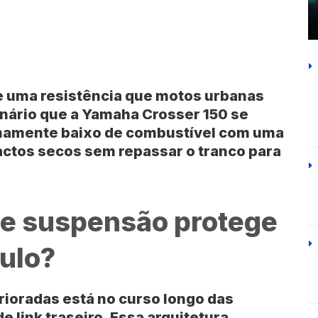
ge uma resistência que motos urbanas
nário que a
Yamaha Crosser 150
se
mamente baixo de combustível com uma
actos secos sem repassar o tranco para
de suspensão protege
culo?
rioradas está no curso longo das
 de
link traseiro
. Essa arquitetura