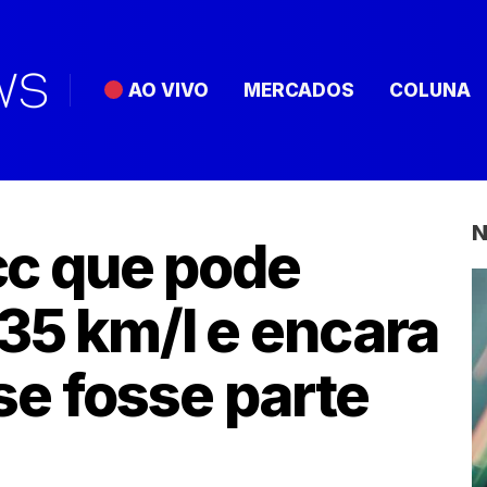
AO VIVO
MERCADOS
COLUNA
N
 cc que pode
 35 km/l e encara
e fosse parte