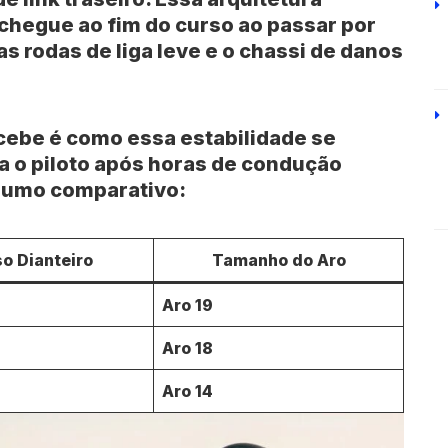
chegue ao fim do curso ao passar por
s rodas de liga leve e o chassi de danos
cebe é como essa estabilidade se
a o piloto após horas de condução
esumo comparativo:
o Dianteiro
Tamanho do Aro
Aro 19
Aro 18
Aro 14