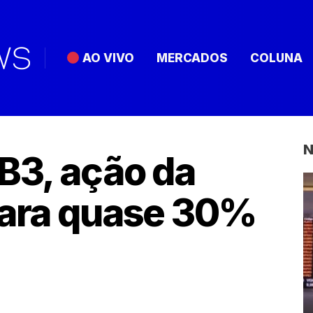
AO VIVO
MERCADOS
COLUNA
N
 B3, ação da
para quase 30%