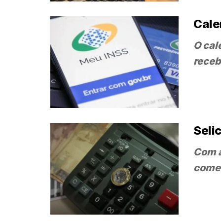
Cale
O cal
receb
Seli
Com a
começ