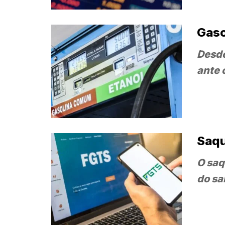
Gaso
Desde
ante 
Saqu
O saq
do sa