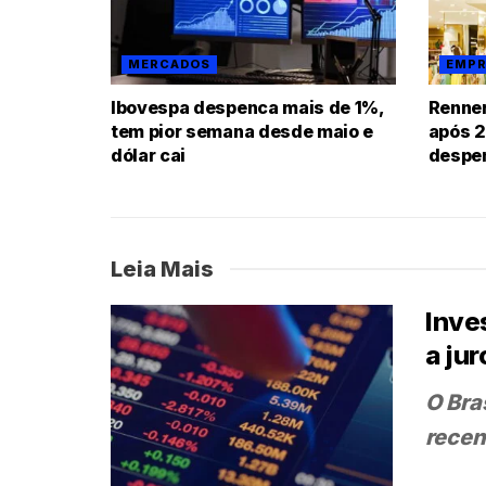
MERCADOS
EMPR
Ibovespa despenca mais de 1%,
Renner
tem pior semana desde maio e
após 2
dólar cai
despe
Leia Mais
Inve
a jur
O Bra
recen