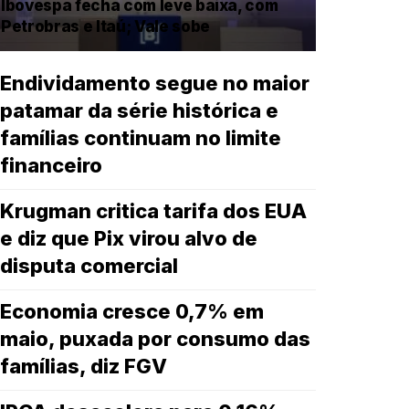
Ibovespa fecha com leve baixa, com
Petrobras e Itaú; Vale sobe
Endividamento segue no maior
patamar da série histórica e
famílias continuam no limite
financeiro
Krugman critica tarifa dos EUA
e diz que Pix virou alvo de
disputa comercial
Economia cresce 0,7% em
maio, puxada por consumo das
famílias, diz FGV