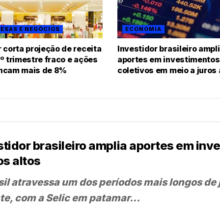
ESAS E NEGÓCIOS
ECONOMIA
 corta projeção de receita
Investidor brasileiro ampl
º trimestre fraco e ações
aportes em investimentos
ncam mais de 8%
coletivos em meio a juros 
stidor brasileiro amplia aportes em in
os altos
sil atravessa um dos períodos mais longos de 
te, com a Selic em patamar...