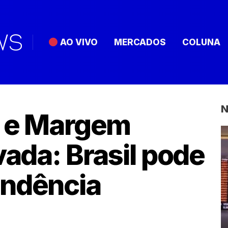
AO VIVO
MERCADOS
COLUNA
N
m e Margem
vada: Brasil pode
endência