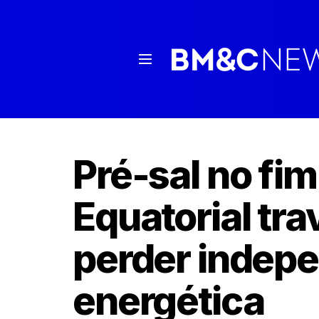
Pré-sal no fi
Equatorial tra
perder indep
energética