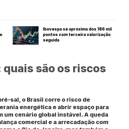
Ibovespa se aproxima dos 186 mil
to
pontos com terceira valorização
seguida
: quais são os riscos
é-sal, o Brasil corre o risco de
ania energética e abrir espaço para
um cenário global instável. A queda
alança comercial e a arrecadação com