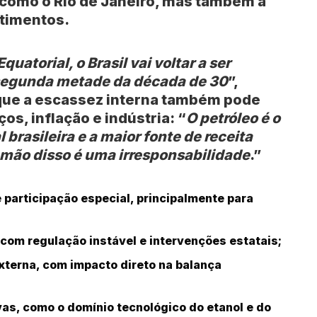
 como o Rio de Janeiro, mas também a
stimentos.
uatorial, o Brasil vai voltar a ser
a segunda metade da década de 30
”,
a que a escassez interna também pode
os, inflação e indústria: “
O petróleo é o
 brasileira e a maior fonte de receita
r mão disso é uma irresponsabilidade
.”
 participação especial, principalmente para
com regulação instável e intervenções estatais;
xterna, com impacto direto na balança
as, como o domínio tecnológico do etanol e do