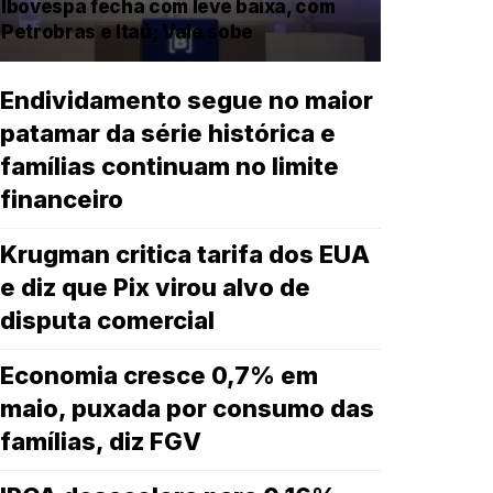
Ibovespa fecha com leve baixa, com
Petrobras e Itaú; Vale sobe
Endividamento segue no maior
patamar da série histórica e
famílias continuam no limite
financeiro
Krugman critica tarifa dos EUA
e diz que Pix virou alvo de
disputa comercial
Economia cresce 0,7% em
maio, puxada por consumo das
famílias, diz FGV