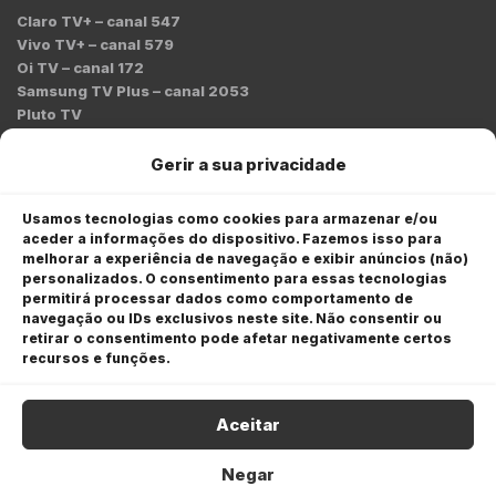
Claro TV+ – canal 547
Vivo TV+ – canal 579
Oi TV – canal 172
Samsung TV Plus – canal 2053
Pluto TV
Contato
Gerir a sua privacidade
Redação:
redacao@bmcnews.com.br
Usamos tecnologias como cookies para armazenar e/ou
aceder a informações do dispositivo. Fazemos isso para
Comercial:
melhorar a experiência de navegação e exibir anúncios (não)
comercial@bmcnews.com.br
personalizados. O consentimento para essas tecnologias
permitirá processar dados como comportamento de
Anuncie na BM&C News
navegação ou IDs exclusivos neste site. Não consentir ou
retirar o consentimento pode afetar negativamente certos
A BM&C News conecta marcas a milhões de investidores
recursos e funções.
através de TV, YouTube e plataformas digitais.
Aceitar
Negar