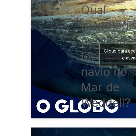
Qual
tecnologi
permitiu
Clique para ace
localizar 
e ativ
navio no
Mar de
Weddell?