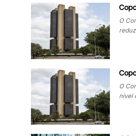
Copo
O Com
reduz
Copom
O Com
nível 