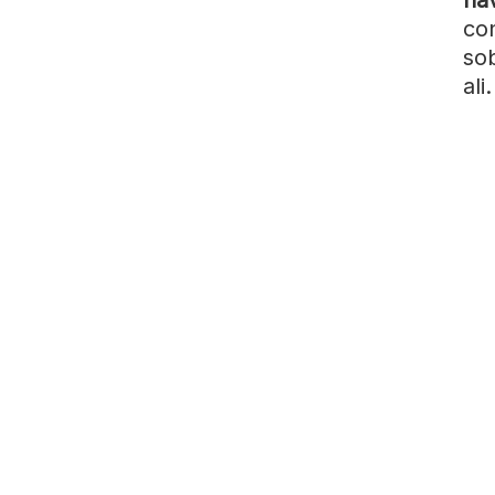
co
so
ali.