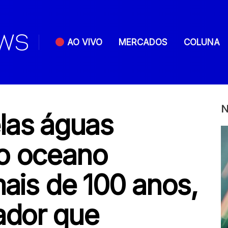
AO VIVO
MERCADOS
COLUNA
N
las águas
o oceano
mais de 100 anos,
ador que