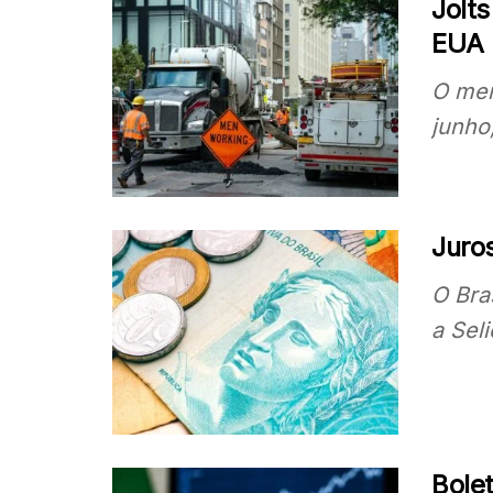
Jolts
EUA
O mer
junho
Juros
O Bra
a Sel
Bole