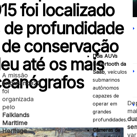
5 foi localizado
 de profundidade
 de conservação
Dois AUVs
eu até os mais
Sabertooth da
Saab
, veículos
A missão
ceanógrafos
submarinos
Endurance22
autônomos
foi
capazes de
organizada
Dep
operar em
pelo
mai
grandes
Falklands
du
profundidades.
Maritime
se
Câmeras de
Heritage
var