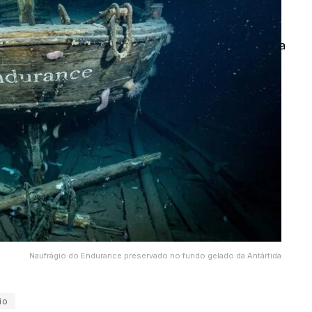
de Frank
em uma área
Worsley
,
de busca
mesmo com a
predefinida.
margem de
erro deixada
em
1915
.
Naufrágio do Endurance preservado no fundo gelado da Antártida
io