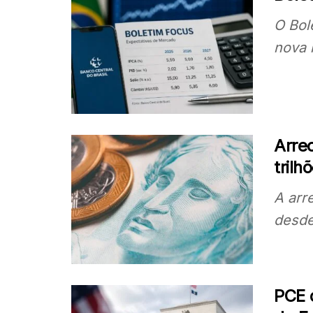
O Bol
nova 
Arre
trilh
A arr
desde 
PCE 