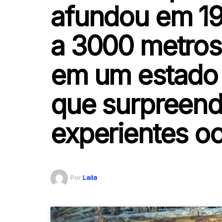
afundou em 191
a 3000 metros
em um estado
que surpreend
experientes o
Por
Laila