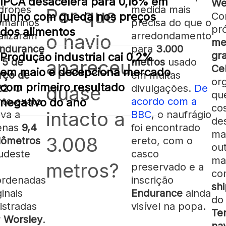
IPCA desacelera para 0,16% em
We
drones
medida mais
Por que
Co
junho com queda nos preços
bmarinos
precisa do que o
pr
dos alimentos
alizaram
arredondamento
o navio
me
ndurance
para
3.000
gr
Produção industrial cai 0,2%
m
5 de
metros
usado
apareceu
Cel
em maio e decepciona mercado
rço de
em muitas
or
com primeiro resultado
quase
22
. O
divulgações.
De
qu
to exato
acordo com a
negativo do ano
co
intacto a
ava a
BBC
, o naufrágio
des
enas
9,4
foi encontrado
ma
3.008
lômetros
ereto, com o
ou
udeste
casco
ma
metros?
s
preservado e a
co
ordenadas
inscrição
sh
ginais
Endurance
ainda
do
istradas
visível na popa.
Te
r
Worsley
.
nav