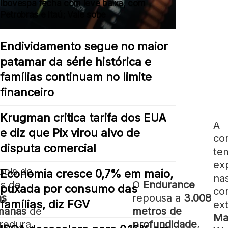
Ibovespa fecha com leve baixa, com
Petrobras e Itaú; Vale sobe
Endividamento segue no maior
patamar da série histórica e
famílias continuam no limite
financeiro
Krugman critica tarifa dos EUA
A
e diz que Pix virou alvo de
co
disputa comercial
te
ex
ois de
Economia cresce 0,7% em maio,
na
s de
O
Endurance
puxada por consumo das
co
as
repousa a
3.008
famílias, diz FGV
ex
manas
de
metros de
Ma
redura,
profundidade
,