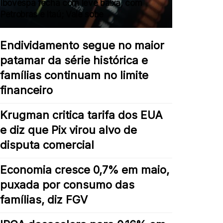
Ibovespa fecha com leve baixa, com
Petrobras e Itaú; Vale sobe
Endividamento segue no maior
patamar da série histórica e
famílias continuam no limite
financeiro
Krugman critica tarifa dos EUA
e diz que Pix virou alvo de
disputa comercial
Economia cresce 0,7% em maio,
puxada por consumo das
famílias, diz FGV