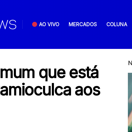
AO VIVO
MERCADOS
COLUNA
N
omum que está
amioculca aos