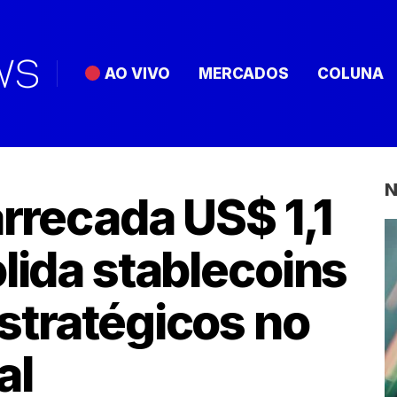
AO VIVO
MERCADOS
COLUNA
N
arrecada US$ 1,1
lida stablecoins
stratégicos no
al