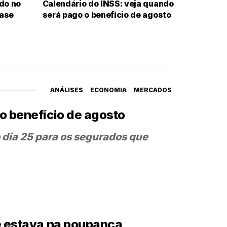
ido no
Calendário do INSS: veja quando
uase
será pago o benefício de agosto
ANÁLISES
ECONOMIA
MERCADOS
o benefício de agosto
 dia 25 para os segurados que
ue estava na poupança