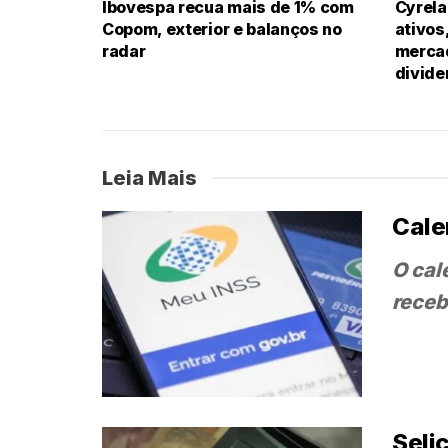
Ibovespa recua mais de 1% com
Cyrela
Copom, exterior e balanços no
ativos
radar
mercad
divid
Leia Mais
Cale
O cal
receb
Seli