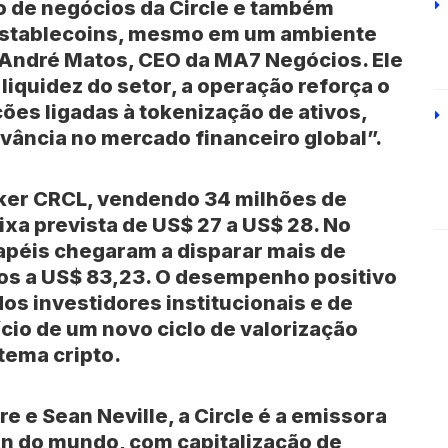
 de negócios da Circle e também
e stablecoins, mesmo em um ambiente
a André Matos, CEO da MA7 Negócios. Ele
liquidez do setor, a operação reforça o
ões ligadas à tokenização de ativos,
vância no mercado financeiro global”.
cker
CRCL
, vendendo 34 milhões de
ixa prevista de US$ 27 a US$ 28. No
apéis chegaram a disparar mais de
os a US$ 83,23. O desempenho positivo
os investidores institucionais e de
ício de um novo ciclo de valorização
tema cripto.
e e Sean Neville, a Circle é a emissora
in do mundo, com capitalização de