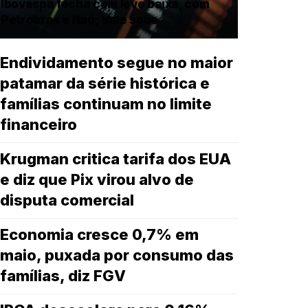
Ibovespa fecha com leve baixa, com
Petrobras e Itaú; Vale sobe
Endividamento segue no maior
patamar da série histórica e
famílias continuam no limite
financeiro
Krugman critica tarifa dos EUA
e diz que Pix virou alvo de
disputa comercial
Economia cresce 0,7% em
maio, puxada por consumo das
famílias, diz FGV