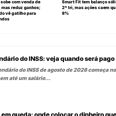
 sobe com venda de
Smart Fit tem balanço sól
, mas reduz ganhos;
2º tri, mas ações caem q
o vê gatilho para
8%
endos
ndário do INSS: veja quando será pago 
endário do INSS de agosto de 2026 começa no
em até um salário...
c em queda: onde colocar o dinheiro q