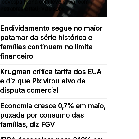
Ibovespa fecha com leve baixa, com
Petrobras e Itaú; Vale sobe
Endividamento segue no maior
patamar da série histórica e
famílias continuam no limite
financeiro
Krugman critica tarifa dos EUA
e diz que Pix virou alvo de
disputa comercial
Economia cresce 0,7% em maio,
puxada por consumo das
famílias, diz FGV