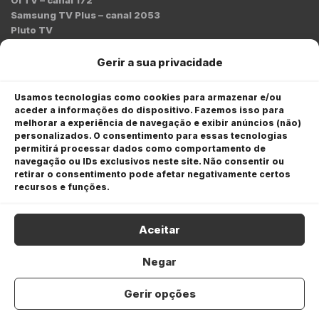
Samsung TV Plus – canal 2053
Pluto TV
Contato
Gerir a sua privacidade
Redação:
redacao@bmcnews.com.br
Usamos tecnologias como cookies para armazenar e/ou
aceder a informações do dispositivo. Fazemos isso para
Comercial:
melhorar a experiência de navegação e exibir anúncios (não)
comercial@bmcnews.com.br
personalizados. O consentimento para essas tecnologias
permitirá processar dados como comportamento de
Anuncie na BM&C News
navegação ou IDs exclusivos neste site. Não consentir ou
retirar o consentimento pode afetar negativamente certos
A BM&C News conecta marcas a milhões de investidores
recursos e funções.
através de TV, YouTube e plataformas digitais.
Aceitar
Negar
Gerir opções
COPYRIGHT © 2026 BM&C News. Todos os direitos