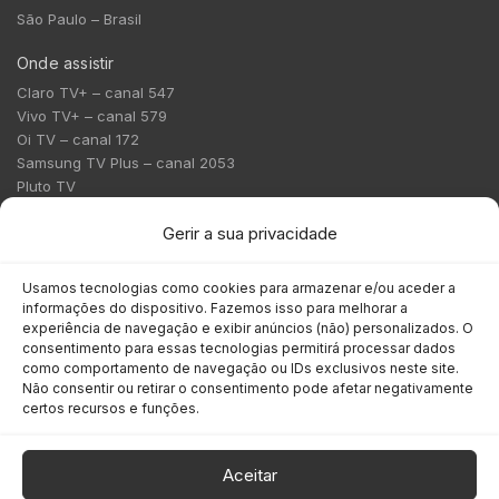
São Paulo – Brasil
Onde assistir
Claro TV+ – canal 547
Vivo TV+ – canal 579
Oi TV – canal 172
Samsung TV Plus – canal 2053
Pluto TV
Contato
Gerir a sua privacidade
Redação:
redacao@bmcnews.com.br
Usamos tecnologias como cookies para armazenar e/ou aceder a
informações do dispositivo. Fazemos isso para melhorar a
Comercial:
experiência de navegação e exibir anúncios (não) personalizados. O
comercial@bmcnews.com.br
consentimento para essas tecnologias permitirá processar dados
como comportamento de navegação ou IDs exclusivos neste site.
Não consentir ou retirar o consentimento pode afetar negativamente
Anuncie na BM&C News
certos recursos e funções.
A BM&C News conecta marcas a milhões de investidores
através de TV, YouTube e plataformas digitais.
Aceitar