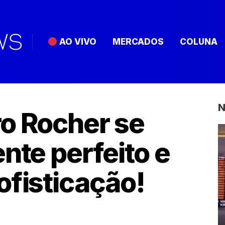
AO VIVO
MERCADOS
COLUNA
N
o Rocher se
nte perfeito e
ofisticação!