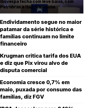
Ibovespa fecha com leve baixa, com
Petrobras e Itaú; Vale sobe
Endividamento segue no maior
patamar da série histórica e
famílias continuam no limite
financeiro
Krugman critica tarifa dos EUA
e diz que Pix virou alvo de
disputa comercial
Economia cresce 0,7% em
maio, puxada por consumo das
famílias, diz FGV