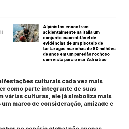
Alpinistas encontram
il
acidentalmente na Itália um
conjunto inacreditável de
evidências de um pisoteio de
tartarugas marinhas de 80 milhões
de anos em um paredão rochoso
com vista para o mar Adriático
nifestações culturais cada vez mais
er como parte integrante de suas
 várias culturas, ele já simboliza mais
s um marco de consideração, amizade e
Rocher no cenário global não apenas