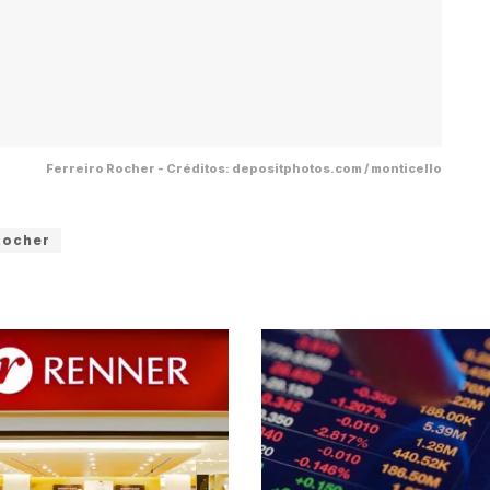
Ferreiro Rocher - Créditos: depositphotos.com / monticello
Rocher