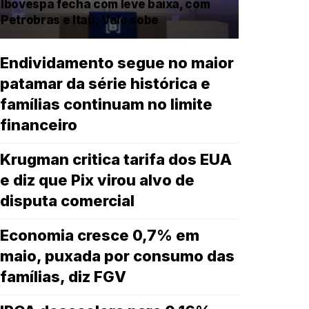
Ibovespa fecha com leve baixa, com
Petrobras e Itaú; Vale sobe
Endividamento segue no maior
patamar da série histórica e
famílias continuam no limite
financeiro
Krugman critica tarifa dos EUA
e diz que Pix virou alvo de
disputa comercial
Economia cresce 0,7% em
maio, puxada por consumo das
famílias, diz FGV