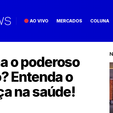
AO VIVO
MERCADOS
COLUNA
N
a o poderoso
o? Entenda o
ça na saúde!