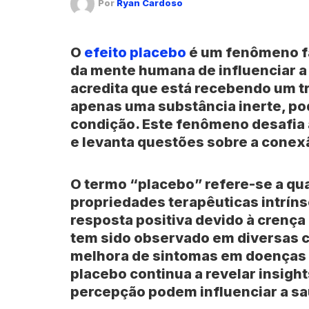
Por
Ryan Cardoso
O
efeito placebo
é um fenômeno f
da mente humana de influenciar 
acredita que está recebendo um t
apenas uma substância inerte, po
condição. Este fenômeno desafia 
e levanta questões sobre a conex
O termo “placebo” refere-se a qu
propriedades terapêuticas intrín
resposta positiva devido à crença 
tem sido observado em diversas c
melhora de sintomas em doenças c
placebo continua a revelar insigh
percepção podem influenciar a s