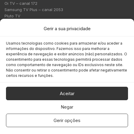
Oi TV – canal 172
Samsung TV Plus – canal 2053
Pluto TV
Contato
Gerir a sua privacidade
Redação:
redacao@bmcnews.com.br
Usamos tecnologias como cookies para armazenar e/ou aceder a
informações do dispositivo. Fazemos isso para melhorar a
Comercial:
experiência de navegação e exibir anúncios (não) personalizados. O
comercial@bmcnews.com.br
consentimento para essas tecnologias permitirá processar dados
como comportamento de navegação ou IDs exclusivos neste site.
Não consentir ou retirar o consentimento pode afetar negativamente
Anuncie na BM&C News
certos recursos e funções.
A BM&C News conecta marcas a milhões de investidores
através de TV, YouTube e plataformas digitais.
Aceitar
Negar
Gerir opções