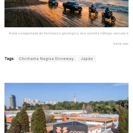
Areia compactada de fenômeno geológico raro permite tráfego veicular à
beira-mar
Tags:
Chirihama Nagisa Driveway
Japão