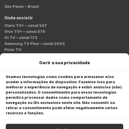
São Paulo – Brasil
Onde assistir
Claro TV+ – canal 547
Vivo TV+ – canal 579
Oi TV – canal 172
Samsung TV Plus – canal 2053
Pluto TV
Contato
Gerir a sua privacidade
Redação:
redacao@bmcnews.com.br
Usamos tecnologias como cookies para armazenar e/ou
aceder a informações do dispositivo. Fazemos isso para
Comercial:
melhorar a experiência de navegação e exibir anúncios (não)
comercial@bmcnews.com.br
personalizados. O consentimento para essas tecnologias
permitirá processar dados como comportamento de
Anuncie na BM&C News
navegação ou IDs exclusivos neste site. Não consentir ou
retirar o consentimento pode afetar negativamente certos
A BM&C News conecta marcas a milhões de investidores
recursos e funções.
através de TV, YouTube e plataformas digitais.