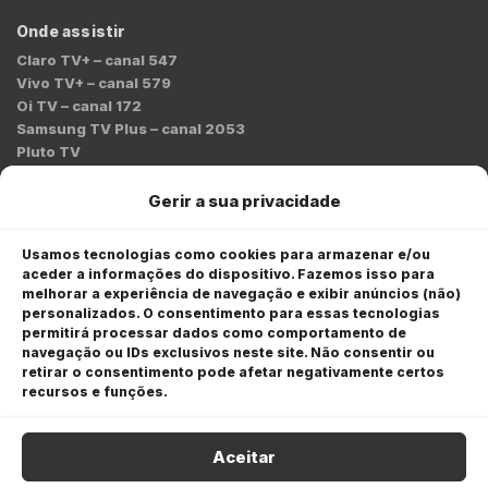
Onde assistir
Claro TV+ – canal 547
Vivo TV+ – canal 579
Oi TV – canal 172
Samsung TV Plus – canal 2053
Pluto TV
Contato
Gerir a sua privacidade
Redação:
redacao@bmcnews.com.br
Usamos tecnologias como cookies para armazenar e/ou
aceder a informações do dispositivo. Fazemos isso para
Comercial:
melhorar a experiência de navegação e exibir anúncios (não)
comercial@bmcnews.com.br
personalizados. O consentimento para essas tecnologias
permitirá processar dados como comportamento de
Anuncie na BM&C News
navegação ou IDs exclusivos neste site. Não consentir ou
retirar o consentimento pode afetar negativamente certos
A BM&C News conecta marcas a milhões de investidores
recursos e funções.
através de TV, YouTube e plataformas digitais.
Aceitar