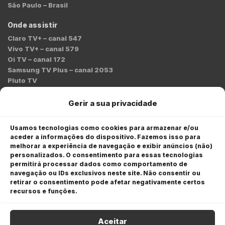
São Paulo – Brasil
Onde assistir
Claro TV+ – canal 547
Vivo TV+ – canal 579
Oi TV – canal 172
Samsung TV Plus – canal 2053
Pluto TV
Contato
Gerir a sua privacidade
Redação:
redacao@bmcnews.com.br
Usamos tecnologias como cookies para armazenar e/ou
aceder a informações do dispositivo. Fazemos isso para
Comercial:
melhorar a experiência de navegação e exibir anúncios (não)
comercial@bmcnews.com.br
personalizados. O consentimento para essas tecnologias
permitirá processar dados como comportamento de
Anuncie na BM&C News
navegação ou IDs exclusivos neste site. Não consentir ou
retirar o consentimento pode afetar negativamente certos
A BM&C News conecta marcas a milhões de investidores
recursos e funções.
através de TV, YouTube e plataformas digitais.
Aceitar