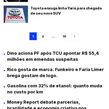
Toyota enxuga linha Yaris para chegada
de seu novo SUV
1
2
…
19
Dino aciona PF após TCU apontar R$ 55,4
milhões em emendas suspeitas
Rico gosta de marca. Funkeiro e Faria Limer
brega gostam de logo.
Gasolina com 32% de etanol: quanto muda
no custo por km
Money Report debate parcerias,
brasilidade e economia criativa nos