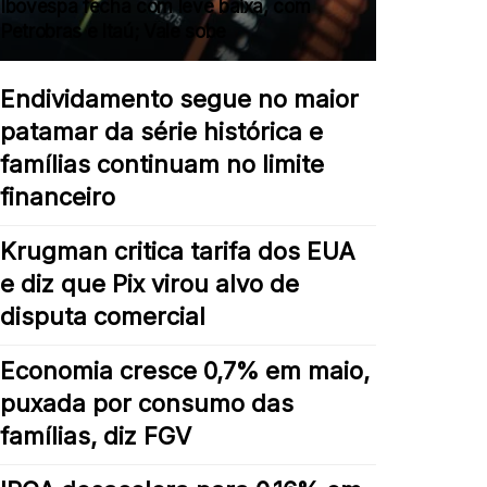
Ibovespa fecha com leve baixa, com
Petrobras e Itaú; Vale sobe
Endividamento segue no maior
patamar da série histórica e
famílias continuam no limite
financeiro
Krugman critica tarifa dos EUA
e diz que Pix virou alvo de
disputa comercial
Economia cresce 0,7% em maio,
puxada por consumo das
famílias, diz FGV