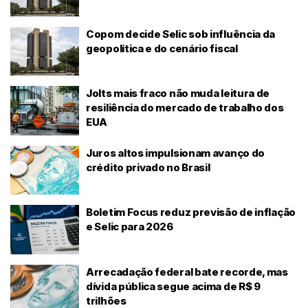
Copom decide Selic sob influência da
geopolítica e do cenário fiscal
Jolts mais fraco não muda leitura de
resiliência do mercado de trabalho dos
EUA
Juros altos impulsionam avanço do
crédito privado no Brasil
Boletim Focus reduz previsão de inflação
e Selic para 2026
Arrecadação federal bate recorde, mas
dívida pública segue acima de R$ 9
trilhões