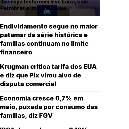
Ibovespa fecha com leve baixa, com
Petrobras e Itaú; Vale sobe
Endividamento segue no maior
patamar da série histórica e
famílias continuam no limite
financeiro
Krugman critica tarifa dos EUA
e diz que Pix virou alvo de
disputa comercial
Economia cresce 0,7% em
maio, puxada por consumo das
famílias, diz FGV