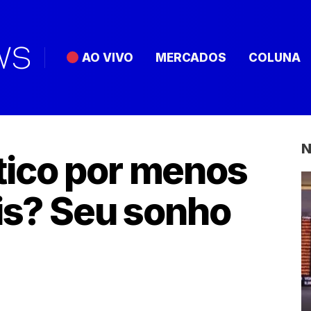
AO VIVO
MERCADOS
COLUNA
N
tico por menos
ais? Seu sonho