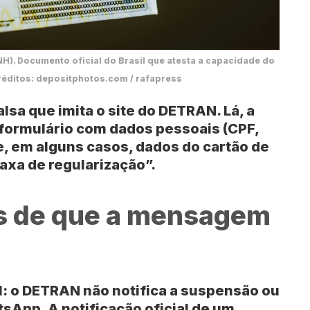
NH). Documento oficial do Brasil que atesta a capacidade do
Créditos: depositphotos.com / rafapress
alsa que imita o site do
DETRAN
. Lá, a
 formulário com dados pessoais (CPF,
 em alguns casos, dados do cartão de
axa de regularização”.
is de que a mensagem
l: o
DETRAN não notifica a suspensão ou
atsApp
. A notificação oficial de um