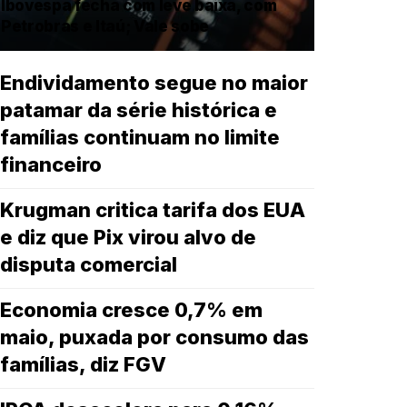
Ibovespa fecha com leve baixa, com
Petrobras e Itaú; Vale sobe
Endividamento segue no maior
patamar da série histórica e
famílias continuam no limite
financeiro
Krugman critica tarifa dos EUA
e diz que Pix virou alvo de
disputa comercial
Economia cresce 0,7% em
maio, puxada por consumo das
famílias, diz FGV