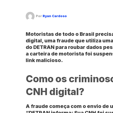
Por
Ryan Cardoso
Motoristas de todo o Brasil preci
digital
, uma fraude que utiliza u
do
DETRAN
para roubar dados pes
a carteira de motorista foi suspe
link malicioso.
Como os criminoso
CNH digital?
A fraude começa com o envio de 
“DETRAN informa: Sua CNH foi su