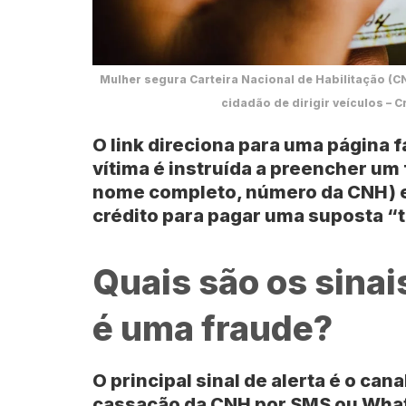
Mulher segura Carteira Nacional de Habilitação (C
cidadão de dirigir veículos – 
O link direciona para uma página f
vítima é instruída a preencher um
nome completo, número da CNH) e,
crédito para pagar uma suposta “t
Quais são os sina
é uma fraude?
O principal sinal de alerta é o cana
cassação da CNH por SMS ou Wh