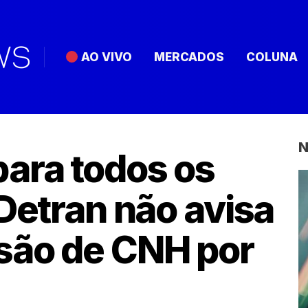
AO VIVO
MERCADOS
COLUNA
N
ara todos os
 Detran não avisa
são de CNH por