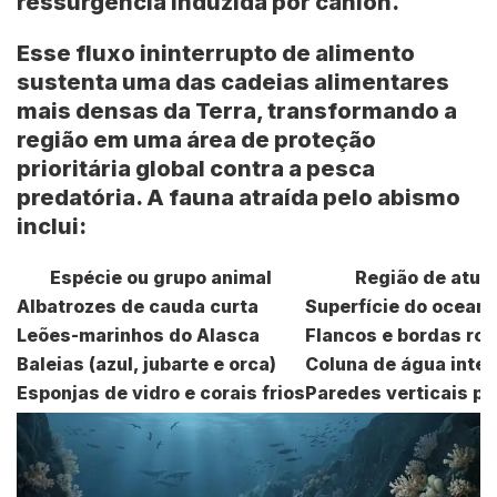
ressurgência induzida por cânion
.
Esse fluxo ininterrupto de alimento
sustenta uma das cadeias alimentares
mais densas da Terra, transformando a
região em uma área de proteção
prioritária global contra a pesca
predatória. A fauna atraída pelo abismo
inclui:
Espécie ou grupo animal
Região de atua
Albatrozes de cauda curta
Superfície do ocean
Leões-marinhos do Alasca
Flancos e bordas ro
Baleias (azul, jubarte e orca)
Coluna de água inte
Esponjas de vidro e corais frios
Paredes verticais p