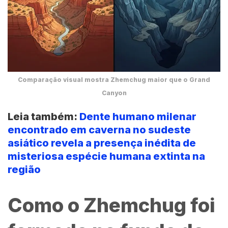
Comparação visual mostra Zhemchug maior que o Grand
Canyon
Leia também:
Dente humano milenar
encontrado em caverna no sudeste
asiático revela a presença inédita de
misteriosa espécie humana extinta na
região
Como o Zhemchug foi