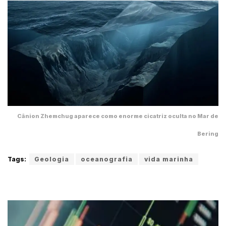
Cânion Zhemchug aparece como enorme cicatriz oculta no Mar de
Bering
Tags:
Geologia
oceanografia
vida marinha