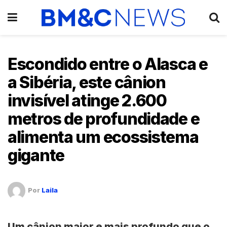
Escondido entre o Alasca e
a Sibéria, este cânion
invisível atinge 2.600
metros de profundidade e
alimenta um ecossistema
gigante
Por
Laila
Um
cânion
maior e mais profundo que o