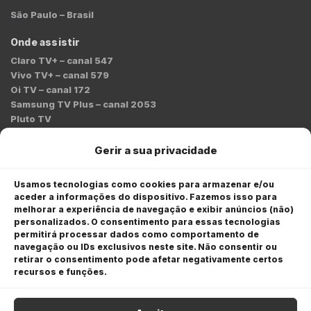
São Paulo – Brasil
Onde assistir
Claro TV+ – canal 547
Vivo TV+ – canal 579
Oi TV – canal 172
Samsung TV Plus – canal 2053
Pluto TV
Contato
Gerir a sua privacidade
Redação:
redacao@bmcnews.com.br
Usamos tecnologias como cookies para armazenar e/ou
aceder a informações do dispositivo. Fazemos isso para
Comercial:
melhorar a experiência de navegação e exibir anúncios (não)
comercial@bmcnews.com.br
personalizados. O consentimento para essas tecnologias
permitirá processar dados como comportamento de
Anuncie na BM&C News
navegação ou IDs exclusivos neste site. Não consentir ou
retirar o consentimento pode afetar negativamente certos
A BM&C News conecta marcas a milhões de investidores
recursos e funções.
através de TV, YouTube e plataformas digitais.