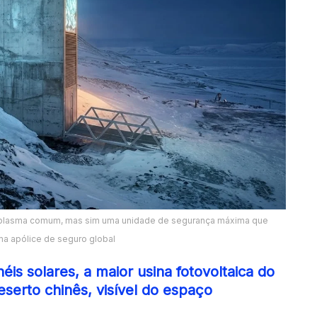
oplasma comum, mas sim uma unidade de segurança máxima que
a apólice de seguro global
is solares, a maior usina fotovoltaica do
serto chinês, visível do espaço