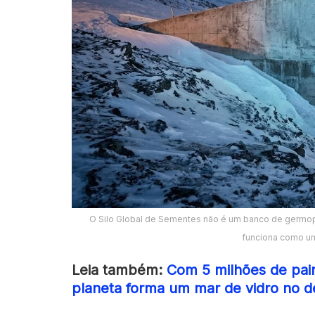
O Silo Global de Sementes não é um banco de germ
funciona como um
Leia também:
Com 5 milhões de painé
planeta forma um mar de vidro no de