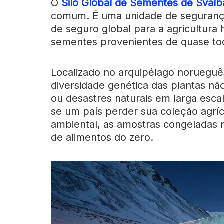
O
Silo Global de Sementes de Svalb
comum. É uma unidade de seguranç
de seguro global para a agricultur
sementes provenientes de quase to
Localizado no arquipélago noruegu
diversidade genética das plantas nã
ou desastres naturais em larga esca
se um país perder sua coleção agríc
ambiental, as amostras congeladas 
de alimentos do zero.