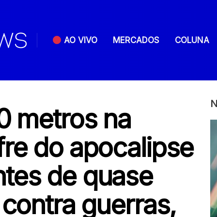
AO VIVO
MERCADOS
COLUNA
N
0 metros na
fre do apocalipse
tes de quase
 contra guerras,