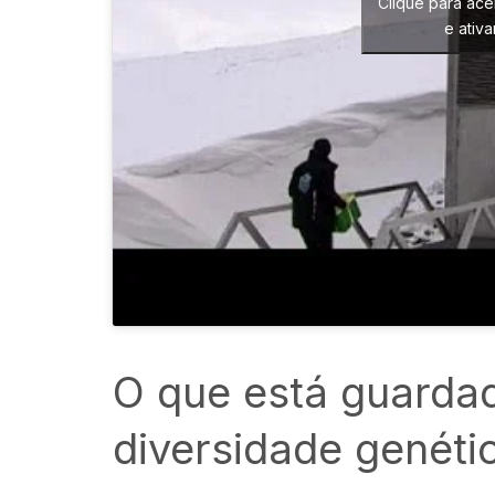
Clique para ace
e ativ
O que está guardad
diversidade genéti