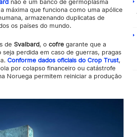
ard
não é um banco de germoplasma
a máxima que funciona como uma apólice
a humana, armazenando duplicatas de
dos os países do mundo.
ês de
Svalbard
, o
cofre
garante que a
o seja perdida em caso de guerras, pragas
la.
Conforme dados oficiais do Crop Trust
,
ola por colapso financeiro ou catástrofe
na Noruega permitem reiniciar a produção