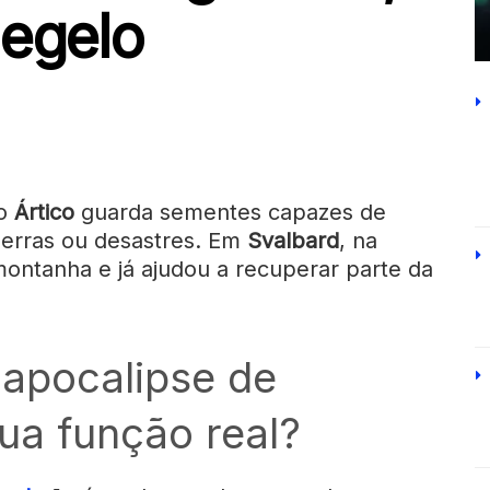
degelo
no
Ártico
guarda sementes capazes de
uerras ou desastres. Em
Svalbard
, na
 montanha e já ajudou a recuperar parte da
 apocalipse de
sua função real?