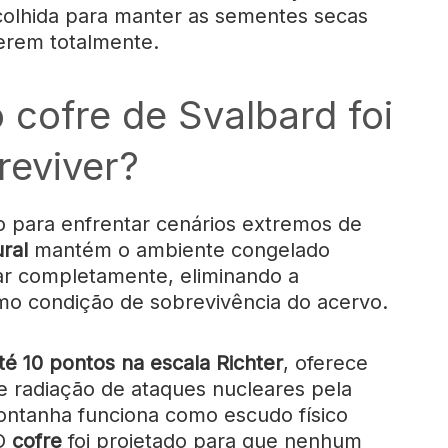
colhida para manter as sementes secas
erem totalmente.
 cofre de Svalbard foi
reviver?
do para enfrentar cenários extremos de
ral
mantém o ambiente congelado
ar completamente, eliminando a
mo condição de sobrevivência do acervo.
té 10 pontos na escala Richter
, oferece
 radiação de ataques nucleares pela
montanha funciona como escudo físico
 O
cofre
foi projetado para que nenhum