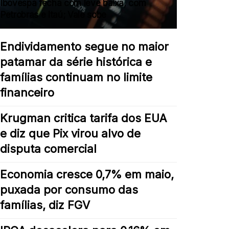
Ibovespa fecha com leve baixa, com
Petrobras e Itaú; Vale sobe
Endividamento segue no maior
patamar da série histórica e
famílias continuam no limite
financeiro
Krugman critica tarifa dos EUA
e diz que Pix virou alvo de
disputa comercial
Economia cresce 0,7% em maio,
puxada por consumo das
famílias, diz FGV