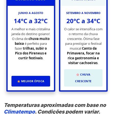
JUNHO A AGOSTO
SETEMBRO A NOVEMBRO
14°C a 32°C
20°C a 34°C
A melhor e mais cristalina
O calor se intensifica com
janela do destino goiano!
o retorno da chuva
O clima de
chuva muito
crescente. Ótima fase
baixa
é perfeito para
para prestigiar o festival
fazer
trilhas, subir o
musical
Canto da
Pico dos Pireneus e
Primavera, focar na
curtir festivais
.
rica gastronomia e
visitar cachoeiras
.
CHUVA
MELHOR ÉPOCA
CRESCENTE
Temperaturas aproximadas com base no
Climatempo
. Condições podem variar.