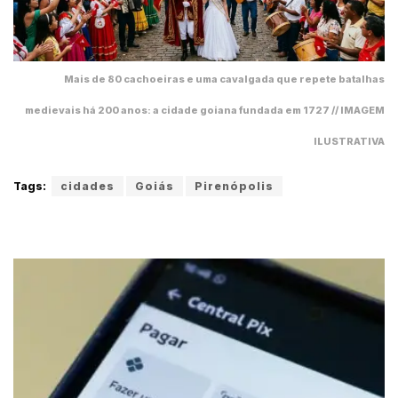
Mais de 80 cachoeiras e uma cavalgada que repete batalhas
medievais há 200 anos: a cidade goiana fundada em 1727 // IMAGEM
ILUSTRATIVA
Tags:
cidades
Goiás
Pirenópolis