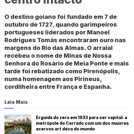
O destino goiano foi fundado em
7 de
outubro de 1727
, quando garimpeiros
portugueses liderados por
Manoel
Rodrigues Tomás
encontraram ouro nas
margens do
Rio das Almas
. O arraial
recebeu o nome de Minas de Nossa
Senhora do Rosário de Meia Ponte e mais
tarde foi rebatizado como
Pirenópolis
,
numa homenagem aos
Pirineus
,
cordilheira entre
França
e
Espanha
.
Leia Mais
Erguida do zero em 1933 para ser capital: a
metrópole do Cerrado com um dos maiores
acervos art déco do mundo