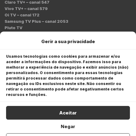
Claro TV+ – canal 547
Vivo TV+ – canal 579
Oi TV – canal 172
Samsung TV Plus – canal 2053
Pluto TV
Contato
Gerir a sua privacidade
Redação:
redacao@bmcnews.com.br
Usamos tecnologias como cookies para armazenar e/ou
aceder a informações do dispositivo. Fazemos isso para
Comercial:
melhorar a experiência de navegação e exibir anúncios (não)
comercial@bmcnews.com.br
personalizados. O consentimento para essas tecnologias
permitirá processar dados como comportamento de
Anuncie na BM&C News
navegação ou IDs exclusivos neste site. Não consentir ou
retirar o consentimento pode afetar negativamente certos
A BM&C News conecta marcas a milhões de investidores
recursos e funções.
através de TV, YouTube e plataformas digitais.
Aceitar
Negar