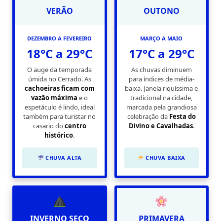
VERÃO
OUTONO
DEZEMBRO A FEVEREIRO
MARÇO A MAIO
18°C a 29°C
17°C a 29°C
O auge da temporada
As chuvas diminuem
úmida no Cerrado. As
para índices de média-
cachoeiras ficam com
baixa. Janela riquíssima e
vazão máxima
e o
tradicional na cidade,
espetáculo é lindo, ideal
marcada pela grandiosa
também para turistar no
celebração da
Festa do
casario do
centro
Divino e Cavalhadas
.
histórico
.
CHUVA ALTA
CHUVA BAIXA
INVERNO SECO
PRIMAVERA