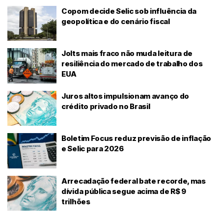
Copom decide Selic sob influência da
geopolítica e do cenário fiscal
Jolts mais fraco não muda leitura de
resiliência do mercado de trabalho dos
EUA
Juros altos impulsionam avanço do
crédito privado no Brasil
Boletim Focus reduz previsão de inflação
e Selic para 2026
Arrecadação federal bate recorde, mas
dívida pública segue acima de R$ 9
trilhões