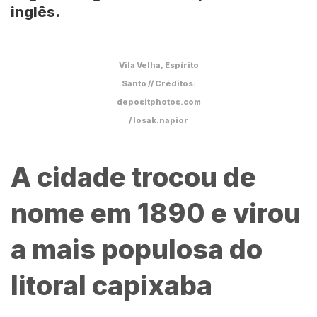
inglês.
Vila Velha, Espírito
Santo // Créditos:
depositphotos.com
/ losak.napior
A cidade trocou de
nome em 1890 e virou
a mais populosa do
litoral capixaba