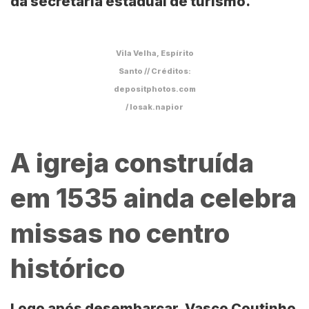
da secretaria estadual de turismo.
Vila Velha, Espírito
Santo // Créditos:
depositphotos.com
/ losak.napior
A igreja construída
em 1535 ainda celebra
missas no centro
histórico
Logo após desembarcar, Vasco Coutinho