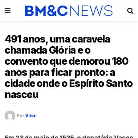
491 anos, uma caravela
chamada Glória e o
convento que demorou 180
anos para ficar pronto: a
cidade onde o Espírito Santo
nasceu
Por
Vitor
Em 23 de maio de 1535, o donatário
Vasco