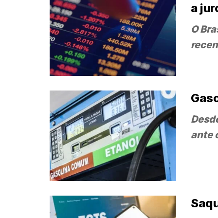
a jur
O Bra
recen
Gaso
Desde
ante 
Saqu