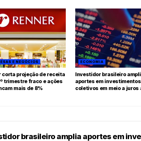
ESAS E NEGÓCIOS
ECONOMIA
 corta projeção de receita
Investidor brasileiro ampl
º trimestre fraco e ações
aportes em investimentos
ncam mais de 8%
coletivos em meio a juros 
stidor brasileiro amplia aportes em in