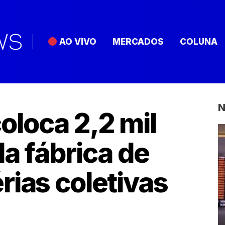
AO VIVO
MERCADOS
COLUNA
N
loca 2,2 mil
da fábrica de
rias coletivas