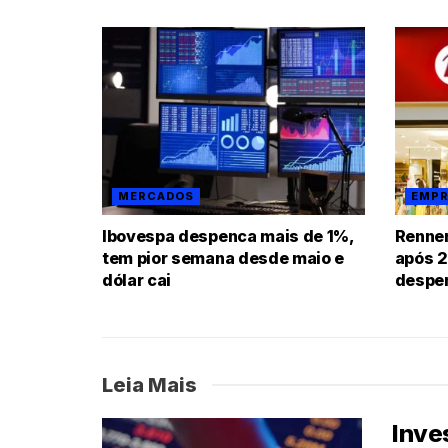
MERCADOS
EMPR
Ibovespa despenca mais de 1%,
Renner
tem pior semana desde maio e
após 2
dólar cai
despe
Leia Mais
Inve