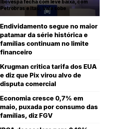
Ibovespa fecha com leve baixa, com
Petrobras e Itaú; Vale sobe
Endividamento segue no maior
patamar da série histórica e
famílias continuam no limite
financeiro
Krugman critica tarifa dos EUA
e diz que Pix virou alvo de
disputa comercial
Economia cresce 0,7% em
maio, puxada por consumo das
famílias, diz FGV