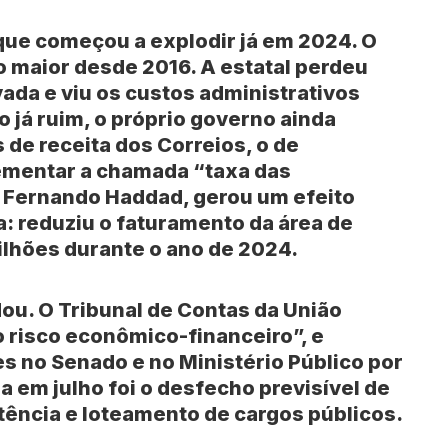
ue começou a explodir já em 2024. O
 o maior desde 2016. A estatal perdeu
vada e viu os custos administrativos
o já ruim, o próprio governo ainda
 de receita dos Correios, o de
ementar a chamada “taxa das
,
Fernando Haddad
, gerou um efeito
a: reduziu o faturamento da área de
ilhões durante o ano de 2024.
dou. O
Tribunal de Contas da União
o risco econômico-financeiro”, e
es no
Senado
e no
Ministério Público
por
a em julho foi o desfecho previsível de
ência e loteamento de cargos públicos.