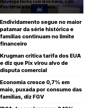
Ibovespa fecha com leve baixa, com
Petrobras e Itaú; Vale sobe
Endividamento segue no maior
patamar da série histórica e
famílias continuam no limite
financeiro
Krugman critica tarifa dos EUA
e diz que Pix virou alvo de
disputa comercial
Economia cresce 0,7% em
maio, puxada por consumo das
famílias, diz FGV