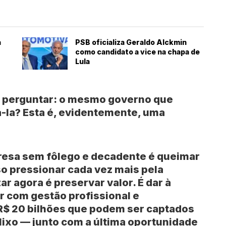
a
PSB oficializa Geraldo Alckmin
como candidato a vice na chapa de
Lula
se perguntar: o mesmo governo que
á-la? Esta é, evidentemente, uma
resa sem fôlego e decadente é queimar
iso pressionar cada vez mais pela
ar agora é preservar valor. É dar à
r com gestão profissional e
s R$ 20 bilhões que podem ser captados
lixo — junto com a última oportunidade