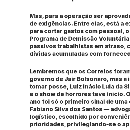
Mas, para a operação ser aprovada,
de exigências. Entre elas, está a
para cortar gastos com pessoal, 
Programa de Demissão Voluntária
passivos trabalhistas em atraso,
dívidas acumuladas com forneced
Lembremos que os Correios foram 
governo de
Jair Bolsonaro
, mas a
tomar posse,
Luiz Inácio Lula da S
e o show de horrores teve início. 
ano foi só o primeiro sinal de u
Fabiano Silva dos Santos
— advoga
logístico, escolhido por conveniên
prioridades, privilegiando-se o a