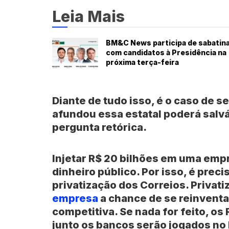
Leia Mais
BM&C News participa de sabatin
com candidatos à Presidência na
próxima terça-feira
Diante de tudo isso, é o caso de 
afundou essa estatal poderá salv
pergunta retórica.
Injetar R$ 20 bilhões em uma emp
dinheiro público. Por isso, é prec
privatização dos Correios. Privatiz
empresa
a chance de se reinventa
competitiva. Se nada for feito, o
junto os bancos serão jogados no 