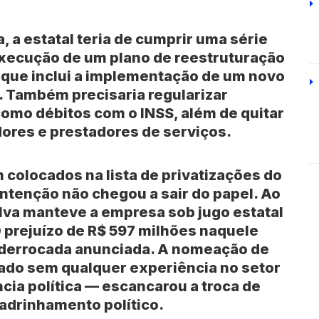
 a estatal teria de cumprir uma série
 execução de um plano de reestruturação
o que inclui a implementação de um novo
. Também precisaria regularizar
 como débitos com o
INSS
, além de quitar
ores e prestadores de serviços.
colocados na lista de privatizações do
 intenção não chegou a sair do papel. Ao
ilva
manteve a empresa sob jugo estatal
O prejuízo de R$ 597 milhões naquele
ma derrocada anunciada. A nomeação de
do sem qualquer experiência no setor
cia política — escancarou a troca de
padrinhamento político.