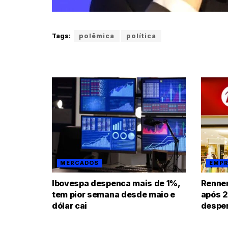
Tags:
polêmica
política
MERCADOS
EMPR
Ibovespa despenca mais de 1%,
Renner
tem pior semana desde maio e
após 2
dólar cai
despe