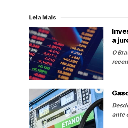
Leia Mais
Inve
a jur
O Bra
recen
Gaso
Desde
ante 