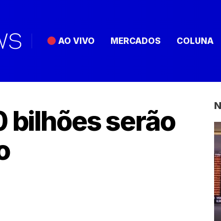
AO VIVO
MERCADOS
COLUNA
N
0 bilhões serão
o