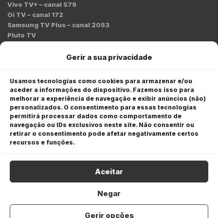
Vivo TV+ – canal 579
Oi TV – canal 172
Samsung TV Plus – canal 2053
Pluto TV
Contato
Gerir a sua privacidade
Redação:
redacao@bmcnews.com.br
Usamos tecnologias como cookies para armazenar e/ou
aceder a informações do dispositivo. Fazemos isso para
Comercial:
melhorar a experiência de navegação e exibir anúncios (não)
comercial@bmcnews.com.br
personalizados. O consentimento para essas tecnologias
permitirá processar dados como comportamento de
Anuncie na BM&C News
navegação ou IDs exclusivos neste site. Não consentir ou
retirar o consentimento pode afetar negativamente certos
A BM&C News conecta marcas a milhões de investidores
recursos e funções.
através de TV, YouTube e plataformas digitais.
Aceitar
Negar
Gerir opções