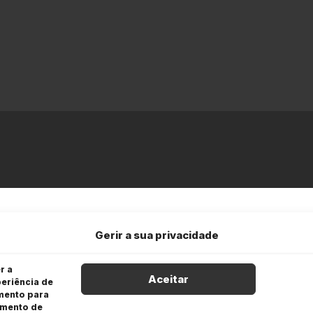
Gerir a sua privacidade
r a
Aceitar
eriência de
imento para
amento de