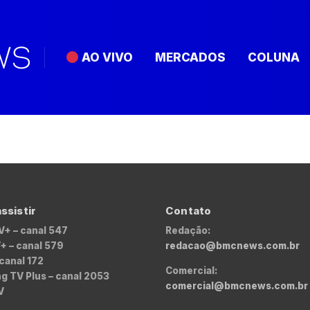
AO VIVO
MERCADOS
COLUNA
ssistir
Contato
V+ – canal 547
Redação:
+ – canal 579
redacao@bmcnews.com.br
 canal 172
Comercial:
 TV Plus – canal 2053
comercial@bmcnews.com.br
V